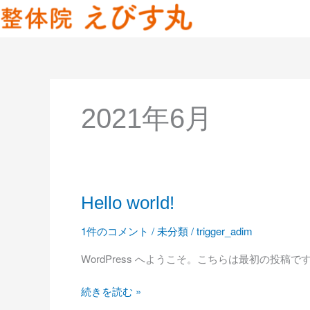
内
容
を
ス
キ
ッ
プ
2021年6月
Hello
Hello world!
world!
1件のコメント
/
未分類
/
trigger_adim
WordPress へようこそ。こちらは最初の投
続きを読む »